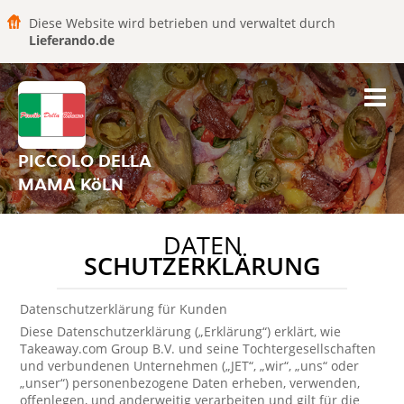
Diese Website wird betrieben und verwaltet durch
Lieferando.de
PICCOLO DELLA
MAMA KöLN
DATEN
SCHUTZERKLÄRUNG
Datenschutzerklärung für Kunden
Diese Datenschutzerklärung („Erklärung“) erklärt, wie
Takeaway.com Group B.V. und seine Tochtergesellschaften
und verbundenen Unternehmen („JET“, „wir“, „uns“ oder
„unser“) personenbezogene Daten erheben, verwenden,
offenlegen, und anderweitig verarbeiten und gilt für die