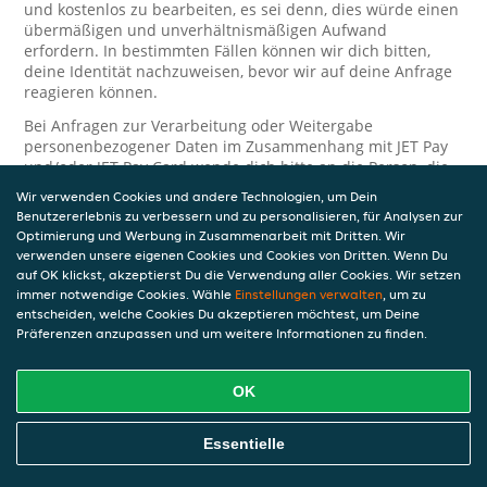
und kostenlos zu bearbeiten, es sei denn, dies würde einen
übermäßigen und unverhältnismäßigen Aufwand
erfordern. In bestimmten Fällen können wir dich bitten,
deine Identität nachzuweisen, bevor wir auf deine Anfrage
reagieren können.
Bei Anfragen zur Verarbeitung oder Weitergabe
personenbezogener Daten im Zusammenhang mit JET Pay
und/oder JET Pay Card wende dich bitte an die Person, die
dir das JET Pay-Guthaben gewährt (das kann dein
Wir verwenden Cookies und andere Technologien, um Dein
Arbeitgeber, Geschäftspartner usw. sein). Dies ist
Benutzererlebnis zu verbessern und zu personalisieren, für Analysen zur
erforderlich, da JET und die Person, die dir das Guthaben
Optimierung und Werbung in Zusammenarbeit mit Dritten. Wir
gewährt, eine separate Verantwortung für die Verarbeitung
verwenden unsere eigenen Cookies und Cookies von Dritten. Wenn Du
und den Schutz deiner personenbezogenen Daten haben.
auf OK klickst, akzeptierst Du die Verwendung aller Cookies. Wir setzen
immer notwendige Cookies. Wähle
Einstellungen verwalten
, um zu
Solltest du weitere Fragen oder Beschwerden in Bezug auf
entscheiden, welche Cookies Du akzeptieren möchtest, um Deine
die Verarbeitung deiner personenbezogenen Daten haben,
Präferenzen anzupassen und um weitere Informationen zu finden.
kontaktieren wir dich gerne. Wir würden uns auch über
Tipps oder Vorschläge zur Verbesserung unserer Erklärung
freuen.
OK
Sicherheit
Essentielle
JET nimmt den Schutz personenbezogener Daten sehr ernst